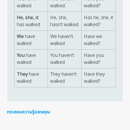
walked
walked.
walked?
He, she, it
He, she,
Has he, she, it
has walked
hasn't walked
walked?
We
have
We haven't
Have we
walked
walked
walked?
You
have
You haven't
Have you
walked
walked
walked?
They
have
They haven't
Have they
walked
walked
walked?
ทดสอบความรู้ของคุณ