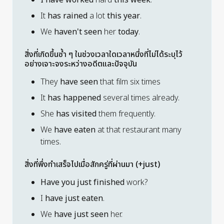
I have worked
hard
this week
.
It
has rained
a lot
this year
.
We
haven't seen
her
today
.
สิ่งที่เกิดขึ้นซ้ำ ๆ ในช่วงเวลาใดเวลาหนึ่งที่ไม่ได้ระบุไว้
อย่างเจาะจงระหว่างอดีตและปัจจุบัน
They
have seen
that film six times
It
has happened
several times already.
She
has visited
them frequently.
We
have eaten
at that restaurant many
times.
สิ่งที่พึ่งทำเสร็จไปเมื่อสักครู่ที่ผ่านมา (+just)
Have you just finished
work?
I
have just eaten
.
We
have just seen
her.