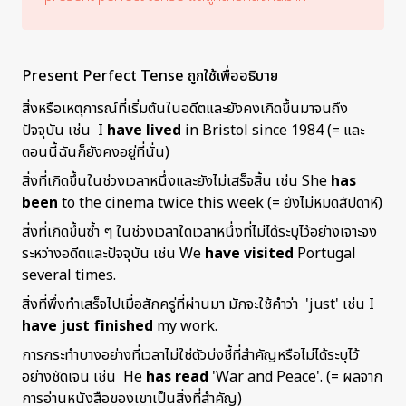
Present Perfect Tense ถูกใช้เพื่ออธิบาย
สิ่งหรือเหตุการณ์ที่เริ่มต้นในอดีตและยังคงเกิดขึ้นมาจนถึง
ปัจจุบัน เช่น
I
have lived
in Bristol since 1984
(= และ
ตอนนี้ฉันก็ยังคงอยู่ที่นั่น)
สิ่งที่เกิดขึ้นในช่วงเวลาหนึ่งและยังไม่เสร็จสิ้น เช่น
She
has
been
to the cinema twice this week
(= ยังไม่หมดสัปดาห์)
สิ่งที่เกิดขึ้นซ้ำ ๆ ในช่วงเวลาใดเวลาหนึ่งที่ไม่ได้ระบุไว้อย่างเจาะจง
ระหว่างอดีตและปัจจุบัน เช่น
We
have visited
Portugal
several times.
สิ่งที่พึ่งทำเสร็จไปเมื่อสักครู่ที่ผ่านมา มักจะใช้คำว่า 'just' เช่น
I
have just finished
my work.
การกระทำบางอย่างที่เวลาไม่ใช่ตัวบ่งชี้ที่สำคัญหรือไม่ได้ระบุไว้
อย่างชัดเจน เช่น
He
has read
'War and Peace'.
(= ผลจาก
การอ่านหนังสือของเขาเป็นสิ่งที่สำคัญ)