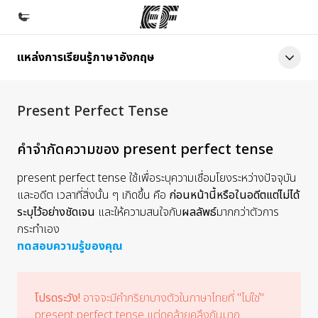
แหล่งการเรียนรู้ภาษาอังกฤษ
หน้าหลัก
ยินดีต้อนรับสู่ EF
Present Perfect Tense
โปรแกรม
ดูโปรแกรมทั้งหมด
คำจำกัดความของ present perfect tense
สำนักงาน
present perfect tense ใช้เพื่อระบุความเชื่อมโยงระหว่างปัจจุบัน
ค้นหาสำนักงานที่ใกล้กับคุณ
และอดีต เวลาที่สิ่งนั้น ๆ เกิดขึ้น คือ
ก่อนหน้านี้หรือในอดีตแต่ไม่ได้
ระบุไว้อย่างชัดเจน
และให้ความสนใจกับ
ผลลัพธ์
มากกว่าตัวการ
เกี่ยวกับเรา
กระทำเอง
ประวัติองค์กร
ทดสอบความรู้ของคุณ
อาชีพ
ร่วมงานกับเรา
โปรดระวัง!
อาจจะมีคำกริยาบางตัวในภาษาไทยที่ "ไม่ใช่"
present perfect tense แต่ดูคล้ายคลึงกันมาก