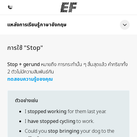
แหล่งการเรียนรู้ภาษาอังกฤษ
หน้าหลัก
ยินดีต้อนรับสู่ EF
การใช้ "Stop"
โปรแกรม
ดูโปรแกรมทั้งหมด
Stop
+ gerund
หมายถึง การกระทำนั้น ๆ สิ้นสุดแล้ว คำกริยาทั้ง
2 ตัวไม่มีความสัมพันธ์กัน
สำนักงาน
ทดสอบความรู้ของคุณ
ค้นหาสำนักงานที่ใกล้กับคุณ
เกี่ยวกับเรา
ตัวอย่างเช่น
ประวัติองค์กร
I
stopped working
for them last year.
อาชีพ
I
have stopped cycling
to work.
ร่วมงานกับเรา
Could you
stop bringing
your dog to the