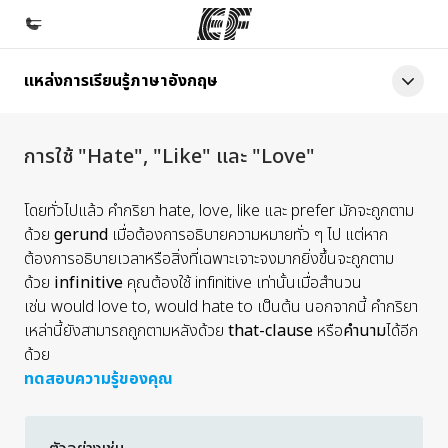
แหล่งการเรียนรู้ภาษาอังกฤษ
หน้าหลัก
ยินดีต้อนรับสู่ EF
การใช้ "Hate", "Like" และ "Love"
โปรแกรม
ดูโปรแกรมทั้งหมด
โดยทั่วไปแล้ว คำกริยา
hate, love, like
และ
prefer
มักจะถูกตาม
ด้วย
gerund
เมื่อต้องการอธิบายความหมายทั่ว ๆ ไป แต่หาก
สำนักงาน
ต้องการอธิบายเวลาหรือสิ่งที่เฉพาะเจาะจงมากยิ่งขึ้นจะถูกตาม
ค้นหาสำนักงานที่ใกล้กับคุณ
ด้วย
infinitive
คุณต้องใช้ infinitive เท่านั้นเมื่อสำนวน
เช่น
would love to, would hate to
เป็นต้น นอกจากนี้ คำกริยา
เกี่ยวกับเรา
เหล่านี้ยังสามารถถูกตามหลังด้วย
that-clause
หรือ
คำนาม
ได้อีก
ประวัติองค์กร
ด้วย
ทดสอบความรู้ของคุณ
อาชีพ
ร่วมงานกับเรา