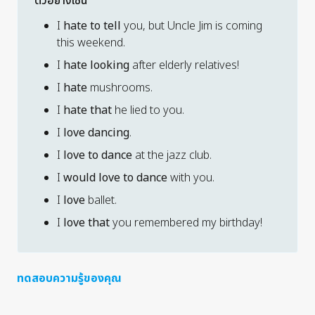
ตัวอย่างเช่น
I
hate to tell
you, but Uncle Jim is coming
this weekend.
I
hate looking
after elderly relatives!
I
hate
mushrooms.
I
hate that
he lied to you.
I
love dancing
.
I
love to dance
at the jazz club.
I
would love to dance
with you.
I
love
ballet.
I
love that
you remembered my birthday!
ทดสอบความรู้ของคุณ