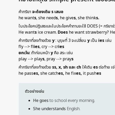
คำกริยา
จะต้องเติม
s เสมอ
he want
s
, she need
s
, he give
s
, she think
s.
ในประโยคปฏิเสธและในประโยคคำถามจะใช้ DOES (= กริยาช่วย
He want
s
ice cream.
Does
he want strawberry? H
คำกริยาที่ลงท้ายด้วย
y
: บุรุษที่ 3 จะเปลี่ยน
y
เป็น
ies
เช่น
fly --> fl
ies
, cry --> cr
ies
ยกเว้น
: ถ้าก่อนหน้า
y
คือ สระ เช่น
play --> play
s
, pray --> pray
s
คำกริยาที่ลงท้ายด้วย
ss, x, sh และ ch
ให้เติม
es
ต่อท้าย เช
he pass
es,
she catch
es,
he fix
es,
it push
es
ตัวอย่างเช่น
He goes
to school every morning.
She understands
English.