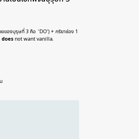
ของบุรุษที่ 3 คือ 'DO') + กริยาช่อง 1
e
does
not want vanilla.
่น