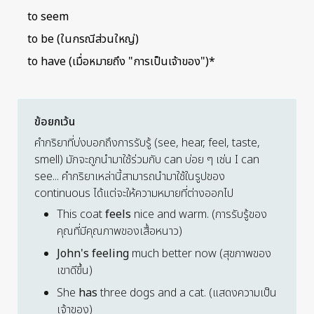
to seem
to be
(ในกรณีส่วนใหญ่)
to have
(เมื่อหมายถึง "การเป็นเจ้าของ")
*
ข้อยกเว้น
คำกริยาที่บ่งบอกถึงการรับรู้ (see, hear, feel, taste,
smell) มักจะถูกนำมาใช้ร่วมกับ
can
บ่อย ๆ เช่น
I can
see...
คำกริยาเหล่านี้สามารถนำมาใช้ในรูปของ
continuous ได้แต่จะให้ความหมายที่ต่างออกไป
This coat
feels
nice and warm.
(การรับรู้ของ
คุณที่มีคุณภาพของเสื้อหนาว)
John's feeling
much better now
(สุขภาพของ
เขาดีขึ้น)
She
has
three dogs and a cat.
(แสดงความเป็น
เจ้าของ)