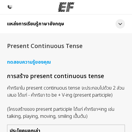
แหล่งการเรียนรู้ภาษาอังกฤษ
หน้าหลัก
ยินดีต้อนรับสู่ EF
Present Continuous Tense
โปรแกรม
ดูโปรแกรมทั้งหมด
ทดสอบความรู้ของคุณ
สำนักงาน
การสร้าง present continuous tense
ค้นหาสำนักงานที่ใกล้กับคุณ
คำกริยาใน present continuous tense จะประกอบไปด้วย 2 ส่วน
เกี่ยวกับเรา
เสมอ ได้แก่ - คำกริยา
to be + V-ing (
present participle)
ประวัติองค์กร
(โครงสร้างของ present participle ได้แก่ คำกริยา
+ing เช่น
อาชีพ
talking, playing, moving, smiling เป็๋นต้น)
ร่วมงานกับเรา
ประโยคบอกเล่า