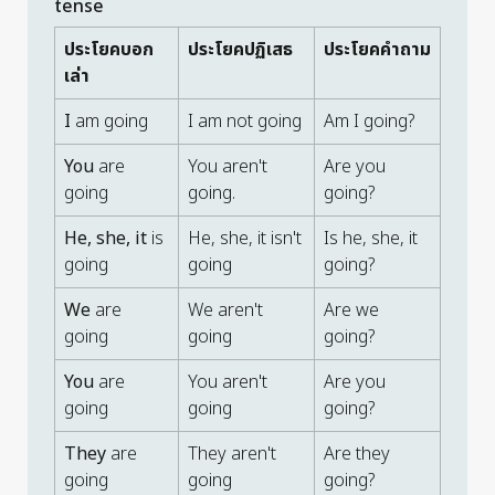
tense
ประโยคบอก
ประโยคปฏิเสธ
ประโยคคำถาม
เล่า
I
am going
I am not going
Am I going?
You
are
You aren't
Are you
going
going.
going?
He, she, it
is
He, she, it isn't
Is he, she, it
going
going
going?
We
are
We aren't
Are we
going
going
going?
You
are
You aren't
Are you
going
going
going?
They
are
They aren't
Are they
going
going
going?