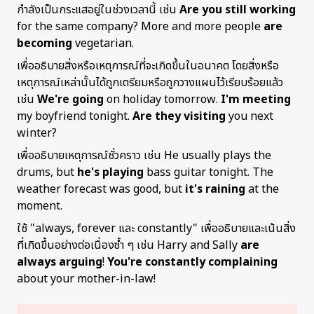
กำลังเป็นกระแสอยู่ในช่วงเวลานี้ เช่น
Are you still working
for the same company? More and more people
are
becoming
vegetarian.
เพื่ออธิบายสิ่งหรือเหตุการณ์ที่จะเกิดขึ้นในอนาคต โดยสิ่งหรือ
เหตุการณ์เหล่านั้นได้ถูกเตรียมหรือถูกวางแผนไว้เรียบร้อยแล้ว
เช่น
We're going
on holiday tomorrow
.
I'm meeting
my boyfriend tonight
.
Are they visiting
you next
winter?
เพื่ออธิบายเหตุการณ์ชั่วคราว เช่น
He usually plays the
drums, but
he's playing
bass guitar tonight
.
The
weather forecast was good, but
it's raining
at the
moment.
ใช้ "always, forever และ constantly" เพื่ออธิบายและเน้นสิ่ง
ที่เกิดขึ้นอย่างต่อเนื่องซ้ำ ๆ เช่น
Harry and Sally
are
always arguing
!
You're constantly complaining
about your mother-in-law!