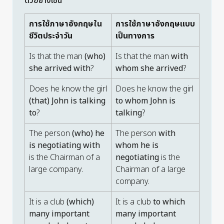
ตัวอย่างเช่น
การใช้ภาษาอังกฤษใน
การใช้ภาษาอังกฤษแบบ
ชีวิตประจำวัน
เป็นทางการ
Is that the man
(who)
Is that the man
with
she arrived with
?
whom she arrived
?
Does he know the girl
Does he know the girl
(that) John is talking
to whom John is
to
?
talking
?
The person
(who) he
The person
with
is negotiating with
whom he is
is the Chairman of a
negotiating
is the
large company.
Chairman of a large
company.
It is a club
(which)
It is a club
to which
many important
many important