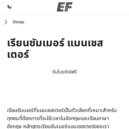
อังกฤษ
หน้าหลัก
ยินดีต้อนรับสู่ EF
เรียนซัมเมอร์ แมนเชส
โปรแกรม
เตอร์
ดูโปรแกรมทั้งหมด
สำนักงาน
รับโบรชัวร์ฟรี
ค้นหาสำนักงานที่ใกล้กับคุณ
เกี่ยวกับเรา
ประวัติองค์กร
EF campus
EF campus
เรียนซัมเมอร์ที่แมนเชสเตอร์เป็นตัวเลือกที่เหมาะสำหรับ
อาชีพ
ทุกคนที่ต้องการที่จะใช้เวลาในอังกฤษและเรียนภาษา
ร่วมงานกับเรา
อังกฤษ หลักสูตรเรียนซัมเมอร์แมนเชสเตอร์ของเรา