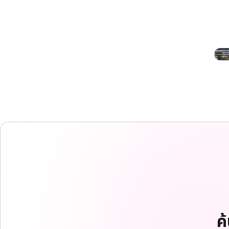
EF campus
EF campus
EF campus
EF campus
ค