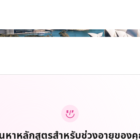
้นหาหลักสูตรสำหรับช่วงอายุของค