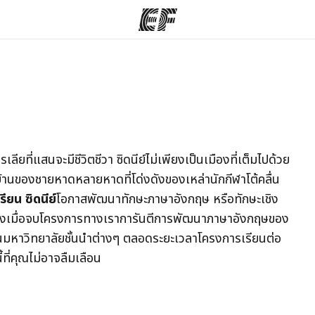
รม
สำนักงาน
เกี
ั้งหมด
ค้นหาสำนักงานที่ใกล้กับคุณ
ประ
ียที่แสนจะมีชีวิตชีวา ซิดนีย์ไม่เพียงเป็นเมืองที่เต็มไปด้วย
นของชายหาดหลายหาดที่โด่งดังของเหล่านักกีฬาโต้คลื่น
รียน ซิดนีย์
โอกาสพัฒนาทักษะภาษาอังกฤษ หรือทักษะเชิง
 ซึ่งเมื่อจบโครงการทางเราการันตีการพัฒนาภาษาอังกฤษของ
มหาวิทยาลัยชั้นนำต่างๆ ตลอดระยะเวลาโครงการเรียนต่อ
ที่คุณไม่อาจลืมเลือน