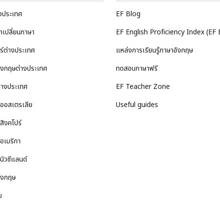
างประเทศ
EF Blog
กเปลี่ยนภาษา
EF English Proficiency Index (EF 
อร์ต่างประเทศ
แหล่งการเรียนรู้ภาษาอังกฤษ
ังกฤษต่างประเทศ
ทดสอบภาษาฟรี
่างประเทศ
EF Teacher Zone
ี่ออสเตรเลีย
Useful guides
่สิงคโปร์
่อเมริกา
่นิวซีแลนด์
ังกฤษ
ม