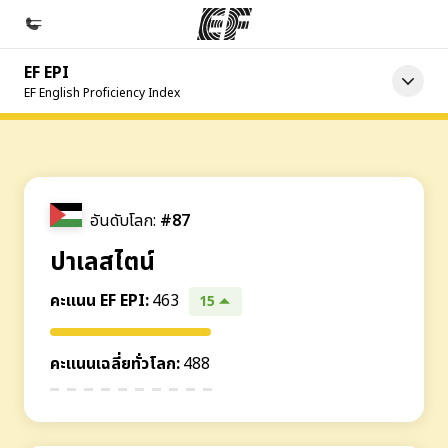
EF EPI
หน้าหลัก
EF English Proficiency Index
ยินดีต้อนรับสู่ EF
โปรแกรม
ดูโปรแกรมทั้งหมด
อันดับโลก:
#87
สำนักงาน
ปาเลสไตน์
ค้นหาสำนักงานที่ใกล้กับคุณ
คะแนน EF EPI
:
463
15
เกี่ยวกับเรา
ประวัติองค์กร
คะแนนเฉลี่ยทั่วโลก
:
488
อาชีพ
ร่วมงานกับเรา