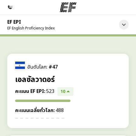
EF EPI
หน้าหลัก
EF English Proficiency Index
ยินดีต้อนรับสู่ EF
โปรแกรม
ดูโปรแกรมทั้งหมด
อันดับโลก:
#47
สำนักงาน
เอลซัลวาดอร์
ค้นหาสำนักงานที่ใกล้กับคุณ
คะแนน EF EPI
:
523
10
เกี่ยวกับเรา
ประวัติองค์กร
คะแนนเฉลี่ยทั่วโลก
:
488
อาชีพ
ร่วมงานกับเรา