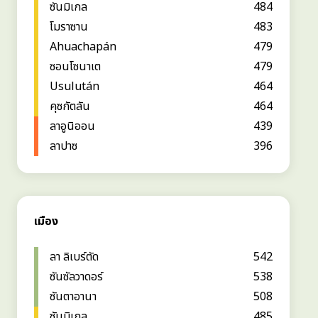
ซันมิเกล
484
โมราซาน
483
Ahuachapán
479
ซอนโซนาเต
479
Usulután
464
คุซกัตลัน
464
ลาอูนิออน
439
ลาปาซ
396
เมือง
ลา ลิเบร์ตัด
542
ซันซัลวาดอร์
538
ซันตาอานา
508
ซันมิเกล
485