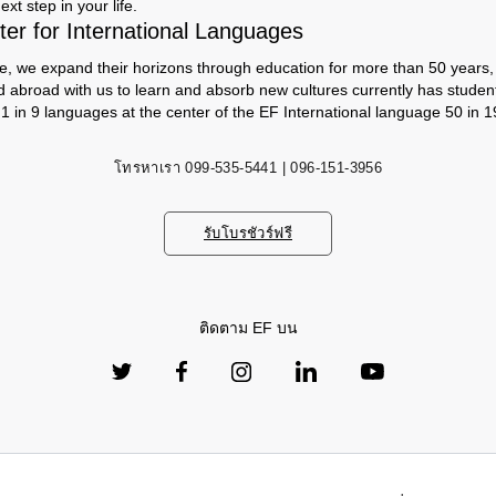
ext step in your life.
er for International Languages
e, we expand their horizons through education for more than 50 years, s
d abroad with us to learn and absorb new cultures currently has studen
 1 in 9 languages ​​at the center of the EF International language 50 in 1
โทรหาเรา
099-535-5441 | 096-151-3956
รับโบรชัวร์ฟรี
ติดตาม EF บน