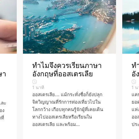
ทำไมจึงควรเรียนภาษา
ทำ
ษา
อังกฤษที่ออสเตรเลีย
อั
1
นาที
1
น
ออสเตรเลีย… แม้กระทั่งชื่อก็ยังปลุก
แค
จิตวิญญาณที่รักการท่องเที่ยวไปใน
ยอด
าและ
โลกกว้าง เกือบทุกคนรู้จักผู้ที่เคยเดิน
แห่
มอง
ทางไปออสเตรเลียหรือเรียนใน
ออส
ี่
ออสเตรเลีย และพร้อม...
ประ