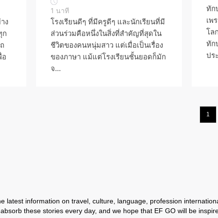
ทัก
1
นาที
เพร
่าง
โรงเรียนดีๆ ที่มีครูดีๆ และนักเรียนที่มี
โลก
ทุก
ส่วนร่วมคือหนึ่งในสิ่งที่สำคัญที่สุดใน
ทัก
รถ
ชีวิตของคนหนุ่มสาว แต่เมื่อเป็นเรื่อง
ประ
่อ
ของภาษา แม้แต่โรงเรียนชั้นยอดก็มัก
จ...
1
 latest information on travel, culture, language, profession international
absorb these stories every day, and we hope that EF GO will be inspir