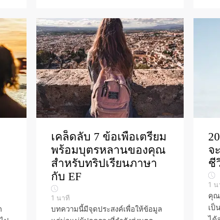
เคล็ดลับ 7 ข้อเพื่อเตรียม
20
พร้อมบุตรหลานของคุณ
จะ
สำหรับทริปเรียนภาษา
ชี
กับ EF
1
น
คุณ
1
นาที
เป็
ก
บทความนี้มีจุดประสงค์เพื่อให้ข้อมูล
ได้