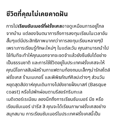
ชีวิตที่คุณไม่เคยคาดฝัน
การไป
เรียนซัมเมอร์ที่ฝรั่งเศส
อาจดูเหมือนการอยู่ไกล
จากบ้าน แต่ลองจินตนาการถึงการลงทุนเรียนในเวลาอัน
สั้นๆแต่มีประสิทธิภาพมากกว่าการลงทุนเรียนหลายๆปี
เพราะการเรียนรู้ทักษะใหม่ๆ ในแต่ละวัน คุณสามารถนำไป
ใช้ทันทีจะทำให้คุณนอกจากจะจดจำแล้วยังซึมซับได้อย่าง
เป็นธรรมชาติ และการใช้ชีวิตอยู่ในประเทศฝรั่งเศสจะให้
คุณมีโอกาสสัมผัสร้านกาแฟตามท้องถนนเล็กๆน่ารักสไตล์
ฝรั่งเศส ร้านเบเกอรี่ และพิพิธภัณฑ์ศิลปะต่างๆ ส่วนวัน
หยุดสุดสัปดาห์คุณเดินทางไปยังชายฝั่งบาสก์ (Basque
coast) หรือไปพักผ่อนตามรีสอร์ทริมทะเล
เมดิเตอร์เรเนียน ลองนึกถึงการเรียนซัมเมอร์ นีซ หรือ
เรียนซัมเมอร์ ปารีส สิ คุณจะได้เรียนภาษาฝรั่งเศสอย่าง
สนุกสนาน การเรียนซัมเมอร์ในประเทศฝรั่งเศสนี้เป็น