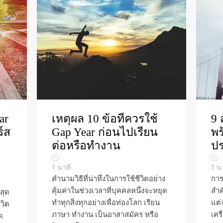
ar
เหตุผล 10 ข้อที่ควรใช้
9 
ร์ส
Gap Year ก่อนไปเรียน
พร
ต่อหรือทำงาน
ปร
1
นาที
1
น
คำนามวิธีที่น่าทึ่งในการใช้ชีวิตอย่าง
การ
คุ้มค่าในช่วงเวลาที่บุคคลหนึ่งจะหยุด
สำค
่สุด
ทำทุกสิ่งทุกอย่างเพื่อท่องโลก เรียน
แต่
วิต
ภาษา ทำงาน เป็นอาสาสมัคร หรือ
เคร
ด