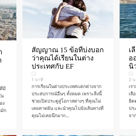
สัญญาณ 15 ข้อที่บ่งบอก
เล
า
ว่าคุณได้เรียนในต่าง
ออ
า
ประเทศกับ EF
นิ
1
นาที
2
น
การเรียนในต่างประเทศแตกต่างจาก
เรา
ี่มี
ประสบการณ์อื่นๆ ทั้งหมด เพราะสิ่งนี้
เลื
ใน
ช่วยเปิดประตูสู่โอกาสต่างๆ ที่คุณไม่
ฮิต
่อง
เคยคาดฝัน และนำคุณไปยังเส้นทางที่
ประ
็มัก
คุณไม่เคยนึกมาก...
จาก