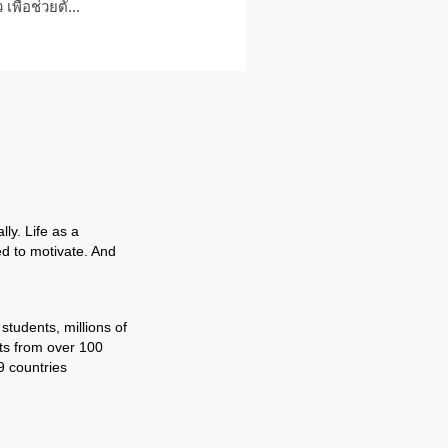
 เพื่อช่วยตั...
ly. Life as a
ed to motivate. And
tudents, millions of
ts from over 100
9 countries