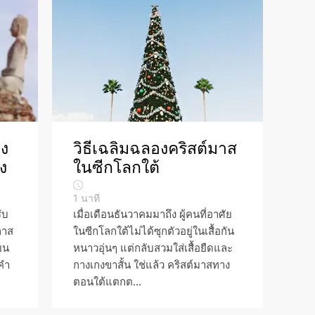
อง
วิธีเฉลิมฉลองคริสต์มาส
ง
ในซีกโลกใต้
1
นาที
ับ
เมื่อเดือนธันวาคมมาถึง ผู้คนที่อาศัย
กาส
ในซีกโลกใต้ไม่ได้ซุกตัวอยู่ในเสื้อกัน
ยน
หนาวอุ่นๆ แต่กลับสวมใส่เสื้อยืดและ
คำ
กางเกงขาสั้น ใช่แล้ว คริสต์มาสทาง
ตอนใต้แตกต...