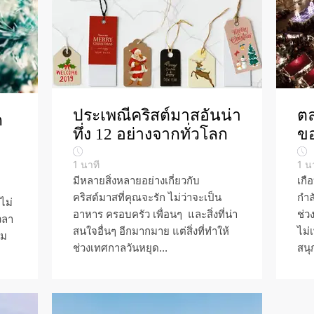
ประเพณีคริสต์มาสอันน่า
ตล
ด
ทึ่ง 12 อย่างจากทั่วโลก
ขอ
1
นาที
1
น
มีหลายสิ่งหลายอย่างเกี่ยวกับ
เกื
คริสต์มาสที่คุณจะรัก ไม่ว่าจะเป็น
กำล
ไม่
อาหาร ครอบครัว เพื่อนๆ และสิ่งที่น่า
ช่ว
วลา
สนใจอื่นๆ อีกมากมาย แต่สิ่งที่ทำให้
ไม่
่ม
ช่วงเทศกาลวันหยุด...
สนุ