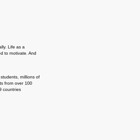
ly. Life as a
ed to motivate. And
tudents, millions of
ts from over 100
9 countries