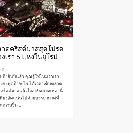
าดคริสต์มาสสุดโปรด
งเรา 5 แห่งในยุโรป
าที
อบถึงสิ้นปีแล้ว คุณรู้ใช่ไหมว่าเรา
ังจะพูดถึงอะไร ได้เวลาเดินตลาด
งคริสต์มาสแล้วไงล่ะ! ตลาดเหล่านี้
เพียงอัดแน่นไปด้วยบรรยากาศที่
กสนานรื่น...