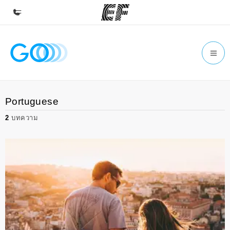
หน้าหลัก
ยินดีต้อนรับสู่ EF
โปรแกรม
Portuguese
ดูโปรแกรมทั้งหมด
2
บทความ
สำนักงาน
ค้นหาสำนักงานที่ใกล้กับคุณ
เกี่ยวกับเรา
ประวัติองค์กร
อาชีพ
ร่วมงานกับเรา