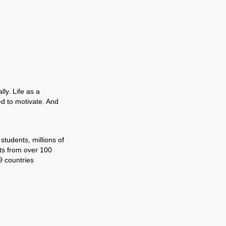
ly. Life as a
ed to motivate. And
tudents, millions of
ts from over 100
9 countries