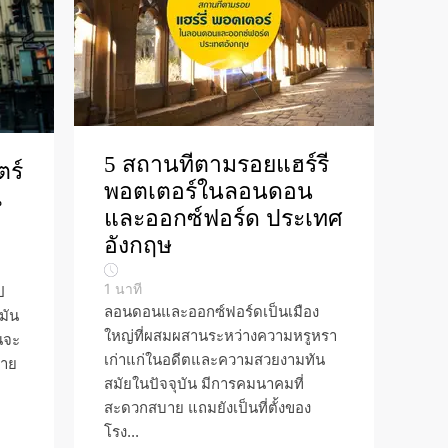
5 สถานที่ตามรอยแฮร์รี่
ตร์
พอตเตอร์ในลอนดอน
ณ
และออกซ์ฟอร์ด ประเทศ
อังกฤษ
1
นาที
ป
ลอนดอนและออกซ์ฟอร์ดเป็นเมือง
มัน
ใหญ่ที่ผสมผสานระหว่างความหรูหรา
ันจะ
เก่าแก่ในอดีตและความสวยงามทัน
มาย
สมัยในปัจจุบัน มีการคมนาคมที่
สะดวกสบาย แถมยังเป็นที่ตั้งของ
โรง...