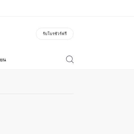
รับโบรชัวร์ฟรี
่ยวกับเรา
อาชีพ
วัติองค์กร
ร่วมงานกับเรา
ียน