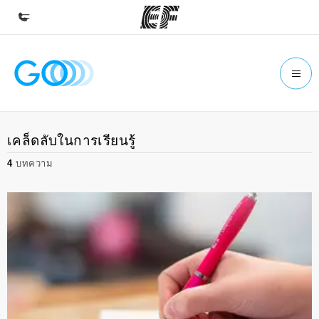
หน้าหลัก
ยินดีต้อนรับสู่ EF
โปรแกรม
เคล็ดลับในการเรียนรู้
ดูโปรแกรมทั้งหมด
4
บทความ
สำนักงาน
ค้นหาสำนักงานที่ใกล้กับคุณ
เกี่ยวกับเรา
ประวัติองค์กร
อาชีพ
ร่วมงานกับเรา