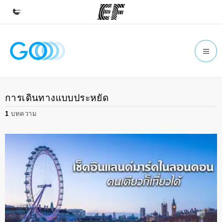
หน้าหลัก
ยินดีต้อนรับสู่ EF
โปรแกรม
การเดินทางแบบประหยัด
ดูโปรแกรมทั้งหมด
1
บทความ
สำนักงาน
ค้นหาสำนักงานที่ใกล้กับคุณ
เกี่ยวกับเรา
ประวัติองค์กร
อาชีพ
ร่วมงานกับเรา