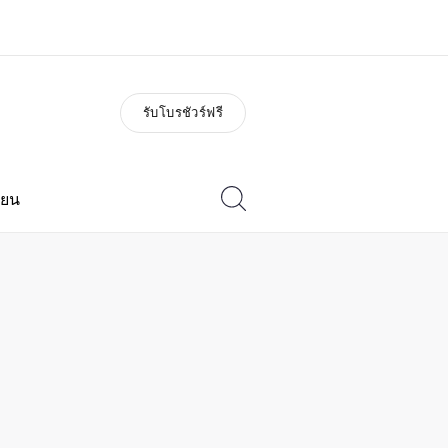
รับโบรชัวร์ฟรี
่ยวกับเรา
อาชีพ
วัติองค์กร
ร่วมงานกับเรา
ียน