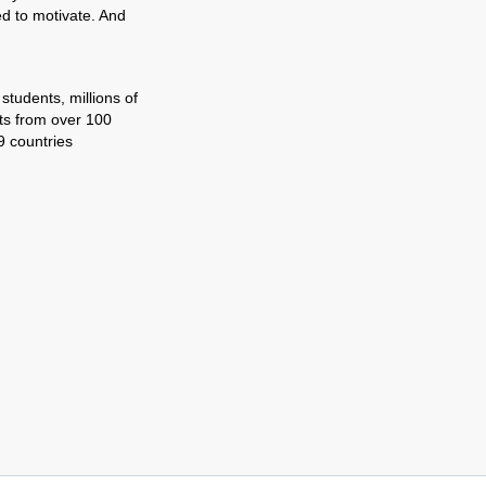
ed to motivate. And
tudents, millions of
ts from over 100
9 countries