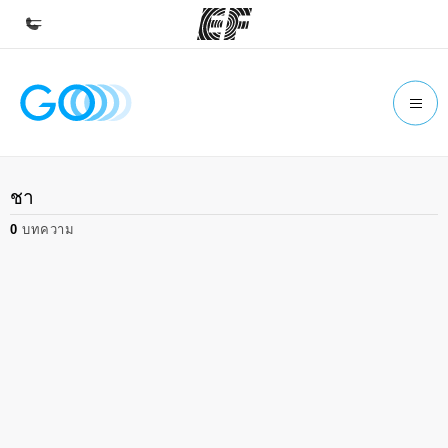
หน้าหลัก
ยินดีต้อนรับสู่ EF
โปรแกรม
ชา
ดูโปรแกรมทั้งหมด
0
บทความ
สำนักงาน
ค้นหาสำนักงานที่ใกล้กับคุณ
เกี่ยวกับเรา
ประวัติองค์กร
อาชีพ
ร่วมงานกับเรา