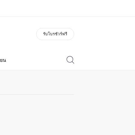
รับโบรชัวร์ฟรี
่ยวกับเรา
อาชีพ
วัติองค์กร
ร่วมงานกับเรา
ียน