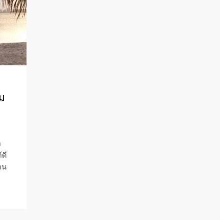
ไม
ด
้ดี
คน