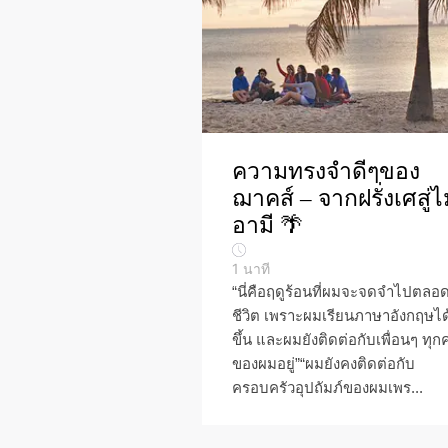
ความทรงจำดีๆของ
ฌาคส์ – จากฝรั่งเศสู่
อามี 🌴
1
นาที
“นี่คือฤดูร้อนที่ผมจะจดจำไปตลอ
ชีวิต เพราะผมเรียนภาษาอังกฤษได
ขึ้น และผมยังติดต่อกับเพื่อนๆ ทุก
ของผมอยู่”“ผมยังคงติดต่อกับ
ครอบครัวอุปถัมภ์ของผมเพร...