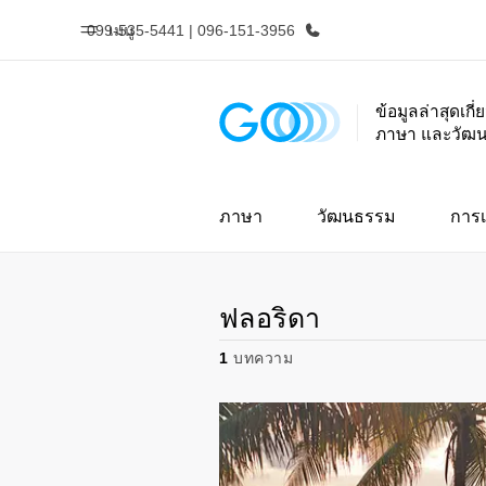
099-535-5441 | 096-151-3956
เมนู
ข้อมูลล่าสุดเกี
ภาษา และวัฒ
หน้าหลัก
โปรแ
ยินดีต้อนรับสู่ EF
ดูโปรแกรมท
ภาษา
วัฒนธรรม
การเ
ฟลอริดา
1
บทความ