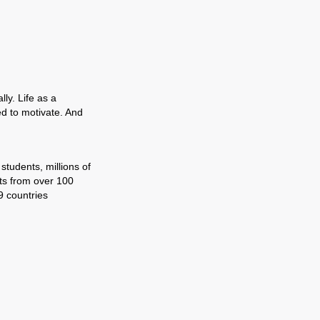
ly. Life as a
ed to motivate. And
tudents, millions of
ts from over 100
9 countries