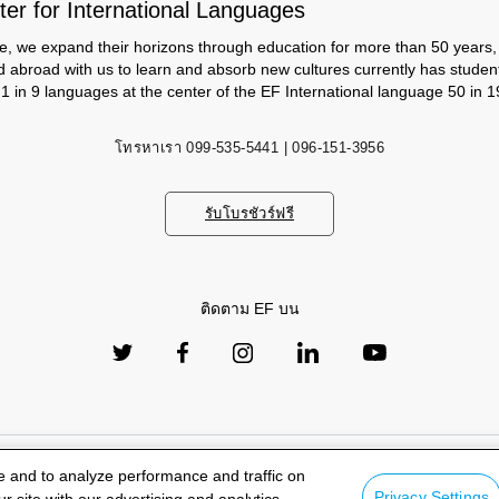
er for International Languages
e, we expand their horizons through education for more than 50 years, s
d abroad with us to learn and absorb new cultures currently has studen
 1 in 9 languages ​​at the center of the EF International language 50 in 1
โทรหาเรา
099-535-5441 | 096-151-3956
รับโบรชัวร์ฟรี
ติดตาม EF บน
e and to analyze performance and traffic on
เกี่ยวกับเรา
ส
Privacy Settings
r site with our advertising and analytics