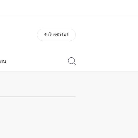
รับโบรชัวร์ฟรี
่ยวกับเรา
อาชีพ
วัติองค์กร
ร่วมงานกับเรา
ียน